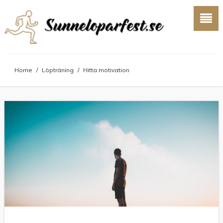
Home
/
Löpträning
/
Hitta motivation