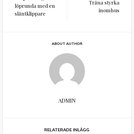
Träna styrka
löprunda med en
inomhus
släntklippare
ABOUT AUTHOR
ADMIN