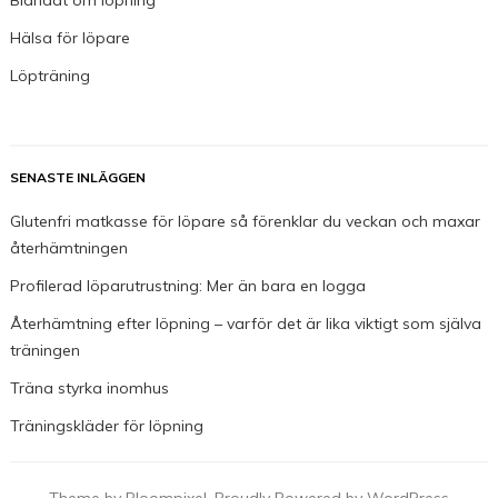
Hälsa för löpare
Löpträning
SENASTE INLÄGGEN
Glutenfri matkasse för löpare så förenklar du veckan och maxar
återhämtningen
Profilerad löparutrustning: Mer än bara en logga
Återhämtning efter löpning – varför det är lika viktigt som själva
träningen
Träna styrka inomhus
Träningskläder för löpning
Theme by Bloompixel. Proudly Powered by WordPress